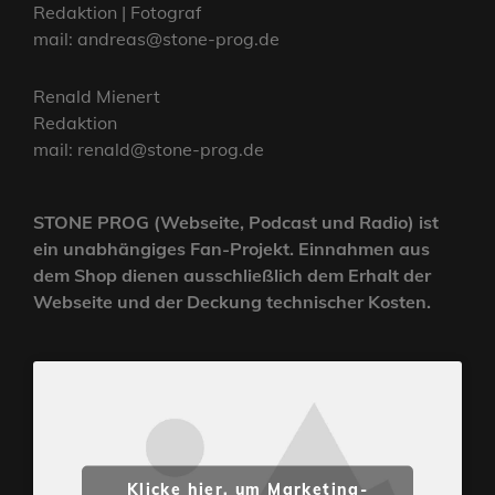
Redaktion | Fotograf
mail: andreas@stone-prog.de
Renald Mienert
Redaktion
mail: renald@stone-prog.de
STONE PROG (Webseite, Podcast und Radio) ist
ein unabhängiges Fan-Projekt. Einnahmen aus
dem Shop dienen ausschließlich dem Erhalt der
Webseite und der Deckung technischer Kosten.
Klicke hier, um Marketing-