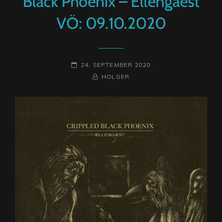
Black Phoenix – Ellengaest
VÖ: 09.10.2020
POSTED-
24. SEPTEMBER 2020
ON
BY
BYLINE
HOLGER
LINE