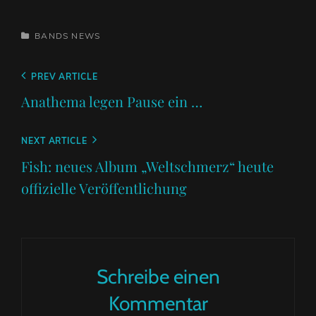
CATEGORIES
BANDS
NEWS
Beitragsnavigation
Previous
PREV ARTICLE
Post
Anathema legen Pause ein …
Next
NEXT ARTICLE
Post
Fish: neues Album „Weltschmerz“ heute
offizielle Veröffentlichung
Schreibe einen
Kommentar