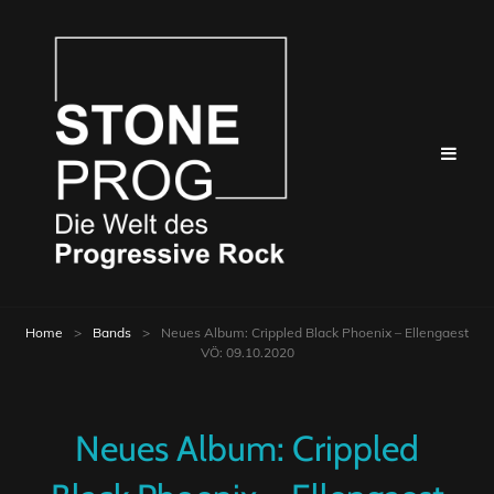
Home
>
Bands
>
Neues Album: Crippled Black Phoenix – Ellengaest
VÖ: 09.10.2020
Neues Album: Crippled