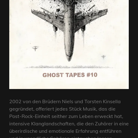
2002 von den Brüdern Niels und Torsten Kinsella
gegründet, offeriert jedes Stück Musik, das die
Post-Rock-Einheit seither zum Leben erweckt hat,
intensive Klanglandschaften, die den Zuhörer in eine
überirdische und emotionale Erfahrung entführen