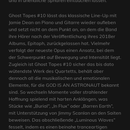
und in unendliche Sphären eintauchen lassen.
Ghost Tapes #10 lässt das klassische Line-Up mit
Jamie Dean an Piano und Gitarre wieder aufleben
und setzt nicht an dem Punkt an, an dem die Band
ihre Hörer nach der Veröffentlichung ihres 2018er
Albums, Epitaph, zurückgelassen hat. Vielmehr
verfolgt der neueste Opus einen Ansatz, bei dem
der Schwerpunkt auf Bewegung und Intensität liegt.
Zugleich ist Ghost Tapes #10 sicher das bis dato
wütendste Werk des Quartetts, behält aber
dennoch all die musikalischen und emotionalen
Elemente, für die GOD IS AN ASTRONAUT bekannt
sind. So wechseln Momente voller strahlender
Hoffnung spielend mit harten Anklängen, was
Stücke wie „Burial“, „In Flux“ oder „Barren Earth“,
mit Unterstützung von Jimmy Scanlan an den Saiten
beweisen. Das abschließende „Luminous Waves“
fesselt, indem es einen beinahe tranceartigen