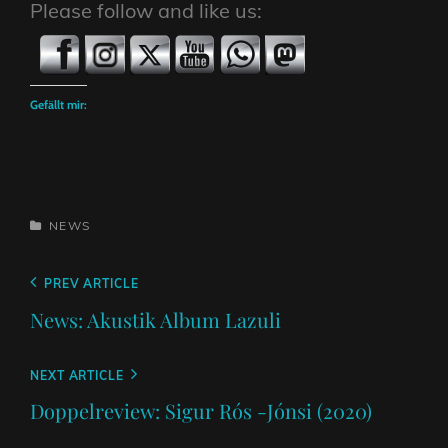
Please follow and like us:
Gefällt mir:
CATEGORIES
NEWS
Beitragsnavigation
Previous
PREV ARTICLE
Post
News: Akustik Album Lazuli
Next
NEXT ARTICLE
Post
Doppelreview: Sigur Rós -Jónsi (2020)