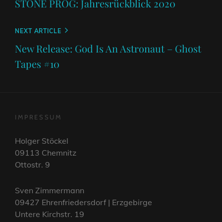
STONE PROG: Jahresrückblick 2020
Next
NEXT ARTICLE
Post
New Release: God Is An Astronaut – Ghost
Tapes #10
IMPRESSUM
Holger Stöckel
09113 Chemnitz
Ottostr. 9
Sven Zimmermann
09427 Ehrenfriedersdorf | Erzgebirge
Untere Kirchstr. 19