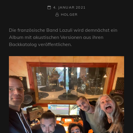
POSTED-
4. JANUAR 2021
ON
BY
BYLINE
HOLGER
LINE
Die französische Band Lazuli wird demnächst ein
Album mit akustischen Versionen aus ihren
Backkatalog veröffentlichen.