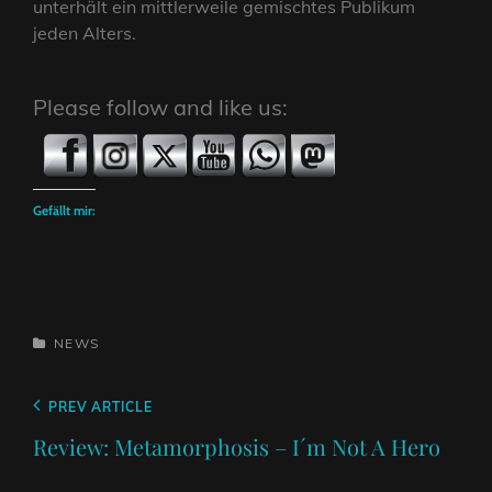
unterhält ein mittlerweile gemischtes Publikum
jeden Alters.
Please follow and like us:
Gefällt mir:
CATEGORIES
NEWS
Beitragsnavigation
Previous
PREV ARTICLE
Post
Review: Metamorphosis – I´m Not A Hero