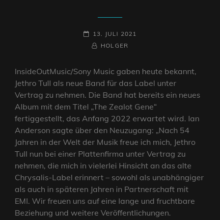
POSTED-
13. JULI 2021
ON
BY
BYLINE
HOLGER
LINE
InsideOutMusic/Sony Music gaben heute bekannt,
Jethro Tull als neue Band für das Label unter
Vertrag zu nehmen. Die Band hat bereits ein neues
Album mit dem Titel „The Zealot Gene“
fertiggestellt, das Anfang 2022 erwartet wird. Ian
Anderson sagte über den Neuzugang: „Nach 54
Jahren in der Welt der Musik freue ich mich, Jethro
Tull nun bei einer Plattenfirma unter Vertrag zu
nehmen, die mich in vielerlei Hinsicht an das alte
Chrysalis-Label erinnert – sowohl als unabhängiger
als auch in späteren Jahren in Partnerschaft mit
EMI. Wir freuen uns auf eine lange und fruchtbare
Beziehung und weitere Veröffentlichungen.