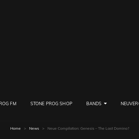
PROG
ve Rock
ROG FM
STONE PROG SHOP
BANDS
NEUVER
Home
>
News
>
Neue Compilation: Genesis – The Last Domino?