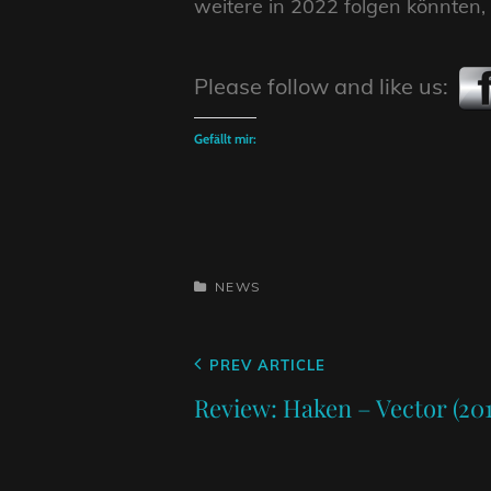
weitere in 2022 folgen könnten,
Please follow and like us:
Gefällt mir:
CATEGORIES
NEWS
Beitragsnavigation
Previous
PREV ARTICLE
Post
Review: Haken – Vector (2018