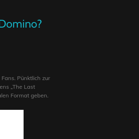
t Domino?
 Fans. Pünktlich zur
ens „The Last
talen Format geben.