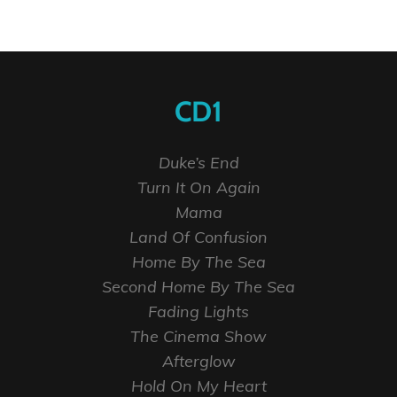
CD1
Duke’s End
Turn It On Again
Mama
Land Of Confusion
Home By The Sea
Second Home By The Sea
Fading Lights
The Cinema Show
Afterglow
Hold On My Heart