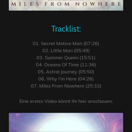
Tracklist:
01. Secret Motive Man (07:26)
02. Little Man (05:49)
03. Summer Queen (15:51)
04. Oceans Of Time (11:36)
05. Astral Journey (05:50)
06. Why I’m Here (04:26)
07. Miles From Nowhere (25:32)
Eine erstes Video könnt ihr hier anschauen: