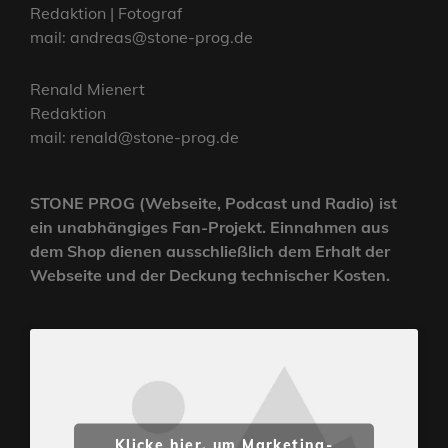
Redaktion | Fotograf
mail: andreas@stone-prog.de
Renald Mienert
Redaktion
mail: renald@stone-prog.de
STONE PROG (Webseite, Podcast und Radio) ist
ein unabhängiges Fan-Projekt. Einnahmen aus
dem Shop dienen ausschließlich dem Erhalt der
Webseite und der Deckung technischer Kosten.
Klicke hier, um Marketing-