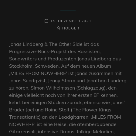
POSTED-
19. DEZEMBER 2021
ON
BY
BYLINE
HOLGER
LINE
Jonas Lindberg & The Other Side ist das
Progressive-Rock-Projekt des Bassisten,
Songwriters und Produzenten Jonas Lindberg aus
Stockholm, Schweden. Auf dem neuen Album
‚MILES FROM NOWHERE‘ ist Jonas zusammen mit
Jonas Sundqvist, Jenny Storm und Jonathan Lunderg
zu hören. Simon Wilhelmsson (Schlagzeug), den
einige vielleicht noch von ihrer ersten EP kennen,
kehrt bei einigen Stücken zurück, ebenso wie Jonas‘
Bruder Joel und Roine Stolt (The Flower Kings,
Transatlantic) an den Leadgitarren. ‚MILES FROM
NOWHERE‘ ist eine Reise, die atemberaubende
Gitarrensoli, intensive Drums, folkige Melodien,