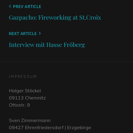
Beitragsnavigation
Previous
PREV ARTICLE
Post
Gazpacho: Fireworking at St.Croix
Next
NEXT ARTICLE
Post
Interview mit Hasse Fröberg
IMPRESSUM
Holger Stöckel
09113 Chemnitz
Ottostr. 9
Sven Zimmermann
09427 Ehrenfriedersdorf | Erzgebirge