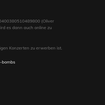
8350400380510489800 (Oliver
rd es dann auch online zu
tigen Konzerten zu erwerben ist.
n-bombs