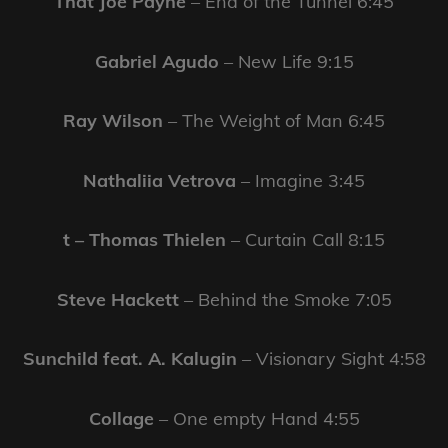
That Joe Payne
– End of the Tunnel 6:45
Gabriel Agudo
– New Life 9:15
Ray Wilson
– The Weight of Man 6:45
Nathaliia Vetrova
– Imagine 3:45
t – Thomas Thielen
– Curtain Call 8:15
Steve Hackett
– Behind the Smoke 7:05
Sunchild feat. A. Kalugin
– Visionary Sight 4:58
Collage
– One empty Hand 4:55