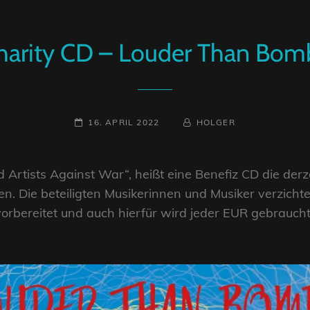
harity CD – Louder Than Bom
POSTED-
BY
BYLINE
16. APRIL 2022
HOLGER
ON
LINE
ists Against War“, heißt eine Benefiz CD die derzei
n. Die beteiligten Musikerinnen und Musiker verzichte
vorbereitet und auch hierfür wird jeder EUR gebraucht