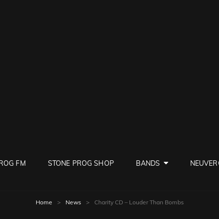
PROG
ve Rock
ROG FM
STONE PROG SHOP
BANDS
NEUVER
Home
>
News
>
Charity CD – Louder Than Bombs