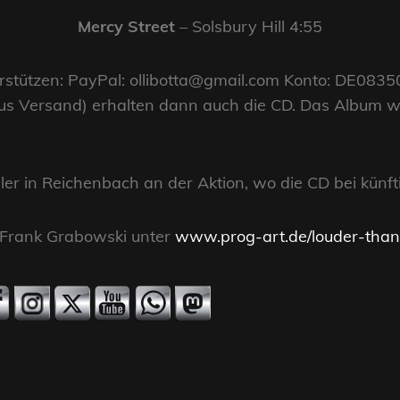
Mercy Street
– Solsbury Hill 4:55
nterstützen: PayPal: ollibotta@gmail.com Konto: DE0
us Versand) erhalten dann auch die CD. Das Album wi
ller in Reichenbach an der Aktion, wo die CD bei künf
 Frank Grabowski unter
www.prog-art.de/louder-tha