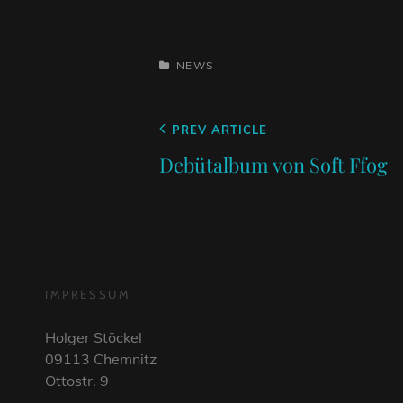
CATEGORIES
NEWS
Beitragsnavigation
Previous
PREV ARTICLE
Post
Debütalbum von Soft Ffog
IMPRESSUM
Holger Stöckel
09113 Chemnitz
Ottostr. 9