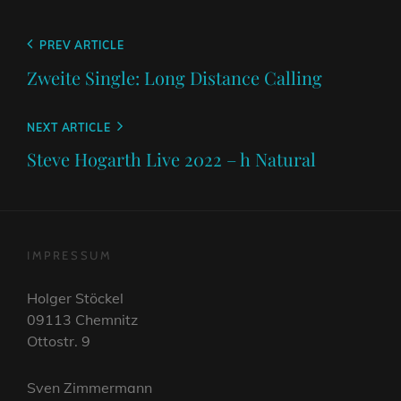
Beitragsnavigation
Previous
PREV ARTICLE
Post
Zweite Single: Long Distance Calling
Next
NEXT ARTICLE
Post
Steve Hogarth Live 2022 – h Natural
IMPRESSUM
Holger Stöckel
09113 Chemnitz
Ottostr. 9
Sven Zimmermann