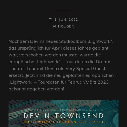
POSTED-
1. JUNI 2022
ON
BY
BYLINE
HOLGER
LINE
Nachdem Devins neues Studioalbum „Lightwork“,
das ursprünglich für April dieses Jahres geplant
war, verschoben werden musste, wurde die
europäische „Lightwork“ – Tour durch die Dream
Theater Tour mit Devin als Very Special Guest
ersetzt. Jetzt sind die neu geplanten europäischen
„Lightwork“ – Tourdaten für Februar/März 2023
bekannt gegeben worden!