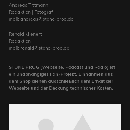
Andreas Tittmann
Redaktion | Fotograf
mail: andreas@stone-prog.de
Renald Mienert
Redaktion
mail: renald@stone-prog.de
STONE PROG (Webseite, Podcast und Radio) ist
ein unabhängiges Fan-Projekt. Einnahmen aus
dem Shop dienen ausschließlich dem Erhalt der
Webseite und der Deckung technischer Kosten.