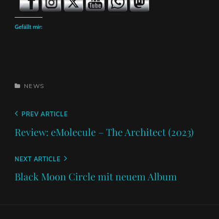
Gefällt mir:
CATEGORIES
NEWS
Beitragsnavigation
Previous
PREV ARTICLE
Post
Review: eMolecule – The Architect (2023)
Next
NEXT ARTICLE
Post
Black Moon Circle mit neuem Album