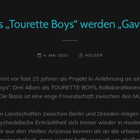
s „Tourette Boys“ werden „Gavi
POSTED-
BY
BYLINE
4. MAI 2023
HOLGER
ON
LINE
nnt vor fast 15 Jahren als Projekt in Anlehnung an 
ys”. Drei Alben als TOURETTE BOYS, Kollaborationen,
Die Basis ist eine enge Freundschaft zwischen den Mu
en Landschaften zwischen Berlin und Dresden mögen ih
ychedelische Entrücktheit sich immer wieder in mod
ir aus den Weiten Arizonas kennen als an die urbane 
melancholisch, dann wieder hoffnungsvoll von gleiße