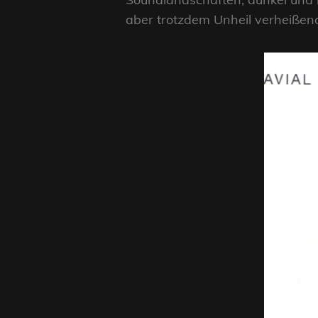
aber trotzdem Unheil verheißend