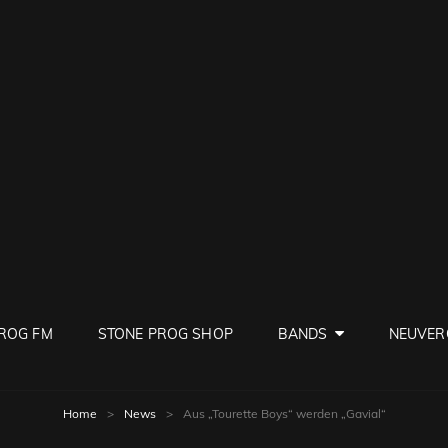
PROG
ve Rock
ROG FM
STONE PROG SHOP
BANDS
NEUVER
Home
>
News
>
Aus „Tourette Boys“ werden „Gavial“