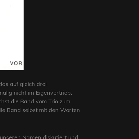
as auf gleich drei
lig nicht im Eigenvertrieb,
chst die Band vom Trio zum
die Band selbst mit den Worten
d unseren Namen diskutiert und