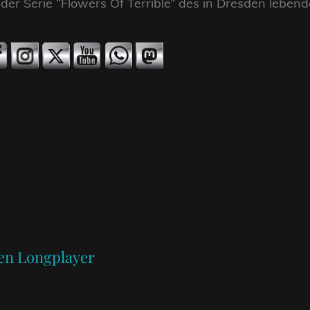
er Serie “Flowers Of Terrible” des in Dresden leben
Next
Post
ten Longplayer