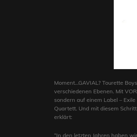
Moment…GAVIAL? Tourette Boys? W
verschiedenen Ebenen. Mit VOR e
sondern auf einem Label – Exil
Quartett. Und mit diesem Schri
erklärt:
“In den letzten Jahren haben wi