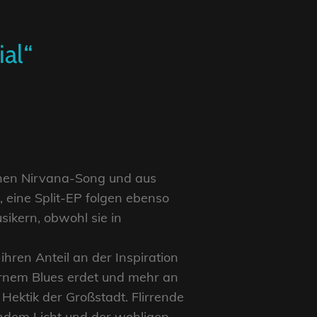
al“
einen Nirvana-Song und aus
 eine Split-EP folgen ebenso
sikern, obwohl sie in
ren Anteil an der Inspiration
ernem Blues erdet und mehr an
Hektik der Großstadt. Flirrende
ndem Licht und der wohligen,