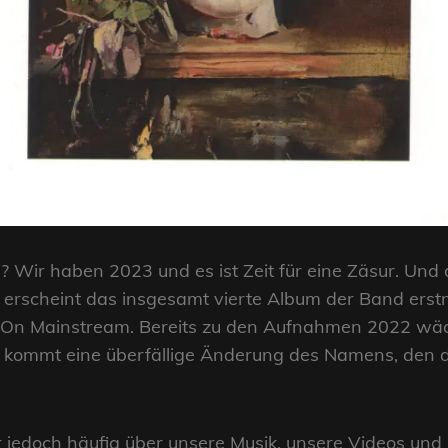
ir haben 2023 und es ist Zeit für eine Zäsur. Und d
rscheint das insgesamt vierte Album der Band erstma
e On Mainstream. Bereits zu den Aufnahmen 2022 wä
tt kommt eine überfällige Änderung des Namens, den 
r jedoch häufig über unsere Musik, unsere Videos un