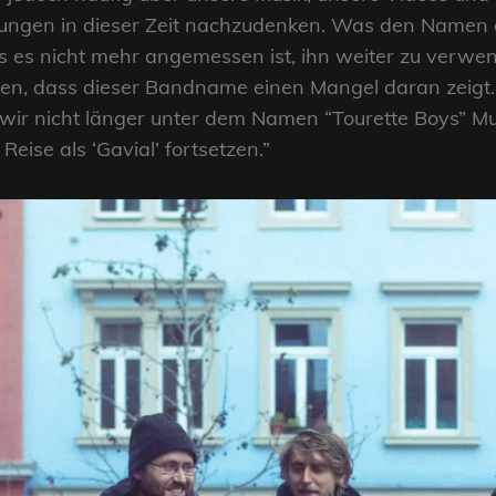
dungen in dieser Zeit nachzudenken. Was den Namen 
 es nicht mehr angemessen ist, ihn weiter zu verwe
en, dass dieser Bandname einen Mangel daran zeigt.
wir nicht länger unter dem Namen “Tourette Boys” M
eise als ‘Gavial’ fortsetzen.”