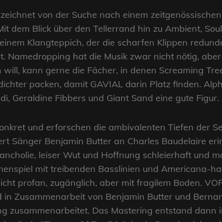
nzeichnet von der Suche nach einem zeitgenössischen
. Mit dem Blick über den Tellerrand hin zu Ambient, S
inem Klangteppich, der die scharfen Klippen redunda
st. Namedropping hat die Musik zwar nicht nötig, abe
n will, kann gerne die Fächer, in denen Screaming Tre
ichter packen, damit GAVIAL darin Platz finden. Alp
, Geraldine Fibbers und Giant Sand eine gute Figur.
onkret und erforschen die ambivalenten Tiefen der S
iert Sänger Benjamin Butter an Charles Baudelaire eri
cholie, leiser Wut und Hoffnung schleierhaft und m
nspiel mit treibenden Basslinien und Americana-haft
r nicht profan, zugänglich, aber mit fragilem Boden.
in Zusammenarbeit von Benjamin Butter und Bernard
 zusammenarbeitet. Das Mastering entstand dann in C