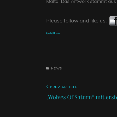
Malta. Das Artwork stammt aus d
Please follow and like us:
Gefällt mir:
CATEGORIES
NEWS
Beitragsnavigation
Previous
PREV ARTICLE
Post
„Wolves Of Saturn“ mit ers