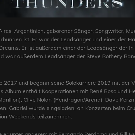
 Aires, Argentinien, geborener Sänger, Songwriter, Mu
rbunden ist. Er war der Leadsänger und einer der H
Dreams. Er ist außerdem einer der Leadsänger der I
und war außerdem Leadsänger der Steve Rothery Ban
 2017 und begann seine Solokarriere 2019 mit der Ve
s Album enthält Kooperationen mit René Bosc und Hel
arillion), Clive Nolan (Pendragon/Arena), Dave Kerz
en. Gabriel wurde eingeladen, an Konzerten beim Cru
llion Weekends teilzunehmen.
te er unter anderem mit Fernando Perdomo und Bill Hu