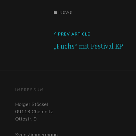
CATEGORIES
NEWS
Beitragsnavigation
Previous
PREV ARTICLE
Post
„Fuchs“ mit Festival EP
IMPRESSUM
Holger Stöckel
09113 Chemnitz
Ottostr. 9
Sven Zimmermann