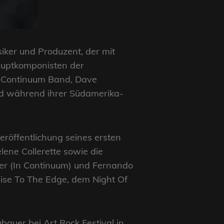
siker und Produzent, der mit
auptkomponisten der
n Continuum Band, Dave
d während ihrer Südamerika-
röffentlichung seines ersten
ene Collerette sowie die
ner (In Continuum) und Fernando
ise To The Edge, dem Night Of
bauer bei Art Rock Festival in