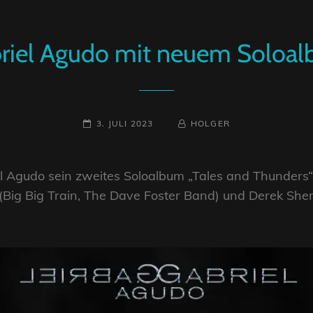
riel Agudo mit neuem Soloa
POSTED-
BY
BYLINE
3. JULI 2023
HOLGER
ON
LINE
 Agudo sein zweites Soloalbum „Tales and Thunders“ 
 (Big Big Train, The Dave Foster Band) und Derek She