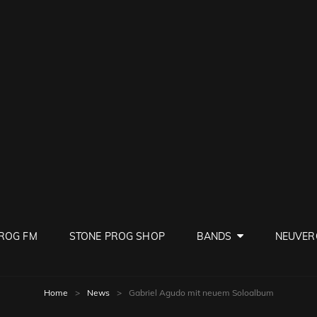
PROG
ve Rock
ROG FM
STONE PROG SHOP
BANDS
NEUVER
Home
>
News
>
Gabriel Agudo mit neuem Soloalbum