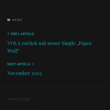
CATEGORIES
NEWS
Beitragsnavigation
Previous
PREV ARTICLE
Post
VOLA zurück mit neuer Single „Paper
Wolf“
Next
NEXT ARTICLE
Post
November 2023
IMPRESSUM