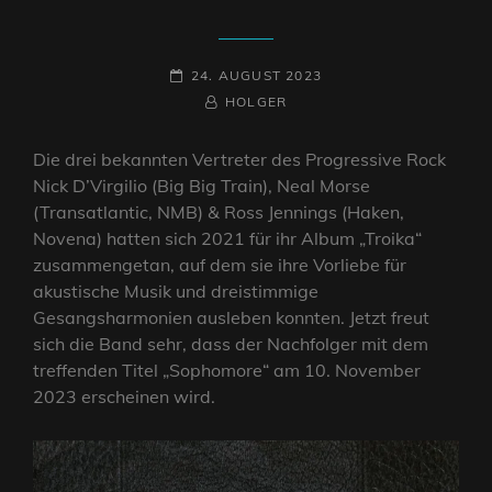
POSTED-
24. AUGUST 2023
ON
BY
BYLINE
HOLGER
LINE
Die drei bekannten Vertreter des Progressive Rock
Nick D’Virgilio (Big Big Train), Neal Morse
(Transatlantic, NMB) & Ross Jennings (Haken,
Novena) hatten sich 2021 für ihr Album „Troika“
zusammengetan, auf dem sie ihre Vorliebe für
akustische Musik und dreistimmige
Gesangsharmonien ausleben konnten. Jetzt freut
sich die Band sehr, dass der Nachfolger mit dem
treffenden Titel „Sophomore“ am 10. November
2023 erscheinen wird.