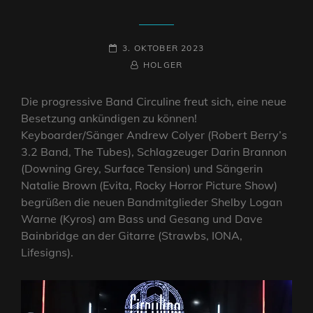
POSTED-
3. OKTOBER 2023
ON
BY
BYLINE
HOLGER
LINE
Die progressive Band Circuline freut sich, eine neue
Besetzung ankündigen zu können!
Keyboarder/Sänger Andrew Colyer (Robert Berry’s
3.2 Band, The Tubes), Schlagzeuger Darin Brannon
(Downing Grey, Surface Tension) und Sängerin
Natalie Brown (Evita, Rocky Horror Picture Show)
begrüßen die neuen Bandmitglieder Shelby Logan
Warne (Kyros) am Bass und Gesang und Dave
Bainbridge an der Gitarre (Strawbs, IONA,
Lifesigns).