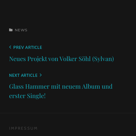
CATEGORIES
NEWS
Beitragsnavigation
Previous
PREV ARTICLE
Post
Neues Projekt von Volker Söhl (Sylvan)
Next
NEXT ARTICLE
Post
Glass Hammer mit neuem Album und
erster Single!
IMPRESSUM