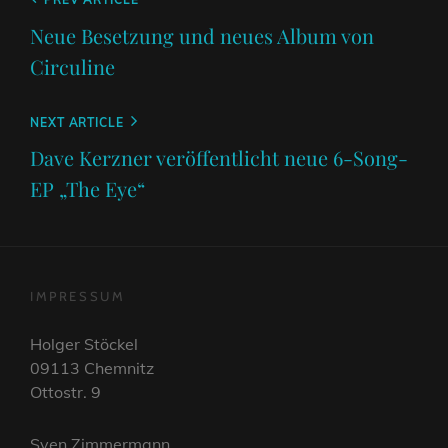
Beitragsnavigation
Previous
Post
Neue Besetzung und neues Album von
Circuline
Next
NEXT ARTICLE
Post
Dave Kerzner veröffentlicht neue 6-Song-
EP „The Eye“
IMPRESSUM
Holger Stöckel
09113 Chemnitz
Ottostr. 9
Sven Zimmermann