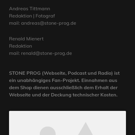
Andreas Tittmann
Redaktion | Fotograf
mail: andreas@stone-prog.de
Renald Mienert
Redaktion
mail: renald@stone-prog.de
STONE PROG (Webseite, Podcast und Radio) ist
ein unabhängiges Fan-Projekt. Einnahmen aus
dem Shop dienen ausschließlich dem Erhalt der
Webseite und der Deckung technischer Kosten.