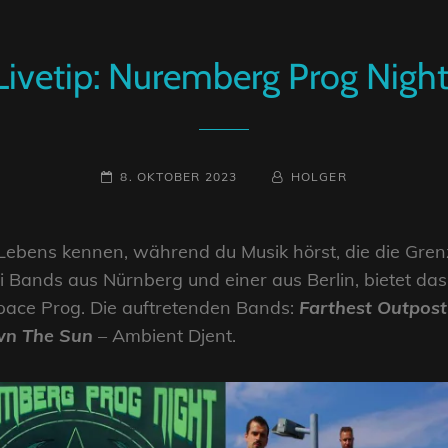
Livetip: Nuremberg Prog Night
POSTED-
BY
BYLINE
8. OKTOBER 2023
HOLGER
ON
LINE
 Lebens kennen, während du Musik hörst, die die Gre
i Bands aus Nürnberg und einer aus Berlin, bietet da
pace Prog. Die auftretenden Bands:
Farthest Outpost
n The Sun
– Ambient Djent.