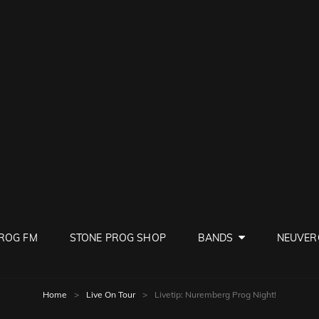
PROG
ve Rock
ROG FM
STONE PROG SHOP
BANDS
NEUVER
Home
>
Live On Tour
>
Livetip: Nuremberg Prog Night!