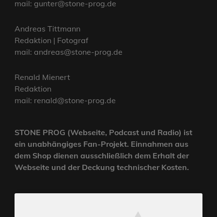
mail: gunter@stone-prog.de
Andreas Tittmann
Redaktion | Fotograf
mail: andreas@stone-prog.de
Renald Mienert
Redaktion
mail: renald@stone-prog.de
STONE PROG (Webseite, Podcast und Radio) ist
ein unabhängiges Fan-Projekt. Einnahmen aus
dem Shop dienen ausschließlich dem Erhalt der
Webseite und der Deckung technischer Kosten.