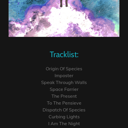
Tracklist:
Origin Of Species
Imposter
Speak Through Walls
Space Farrier
The Present
To The Pensieve
Dispatch Of Species
Curbing Lights
I Am The Night