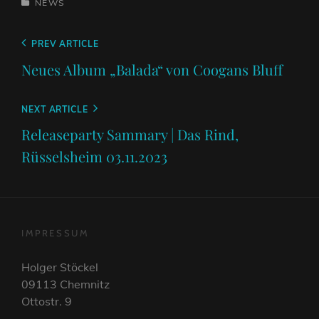
CATEGORIES
NEWS
Beitragsnavigation
Previous
PREV ARTICLE
Post
Neues Album „Balada“ von Coogans Bluff
Next
NEXT ARTICLE
Post
Releaseparty Sammary | Das Rind,
Rüsselsheim 03.11.2023
IMPRESSUM
Holger Stöckel
09113 Chemnitz
Ottostr. 9