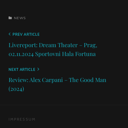
CATEGORIES
NEWS
Beitragsnavigation
Previous
PREV ARTICLE
Post
Livereport: Dream Theater – Prag,
02.11.2024 Sportovni Hala Fortuna
Next
NEXT ARTICLE
Post
Review: Alex Carpani – The Good Man
(2024)
IMPRESSUM