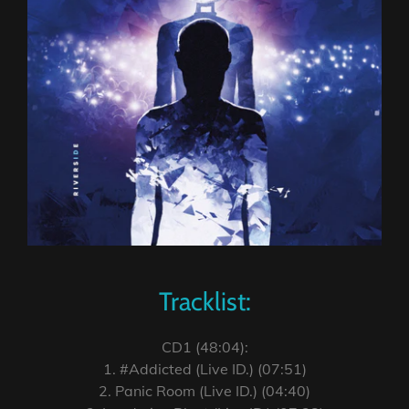
Tracklist:
CD1 (48:04):
1. #Addicted (Live ID.) (07:51)
2. Panic Room (Live ID.) (04:40)