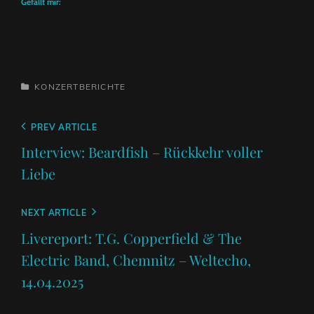
Gefällt mir:
CATEGORIES
KONZERTBERICHTE
Beitragsnavigation
Previous
PREV ARTICLE
Post
Interview: Beardfish – Rückkehr voller
Liebe
Next
NEXT ARTICLE
Post
Livereport: T.G. Copperfield & The
Electric Band, Chemnitz – Weltecho,
14.04.2025