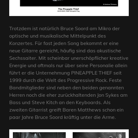
Trotzdem ist natürlich Bruce Soord am Mikro der
optische und musikalische Mittelpunkt des
Konzertes. Für fast jeden Song bekommt er eine
neue Gitarre gereicht, häufig sind das akustische
Sechssaiter. Mit scheinbar unerschöpflicher kreative
Energie und oftmals nur über seine Personalie allein
führt er die Unternehmung PINEAPPLE THIEF seit
1999 durch die Welt des Progressive Rock. Feste
Bandmitglieder sind neben den beiden genannten
Herren noch die eher zurückhaltenden Jon Sykes am
Bass und Steve Kitch an den Keyboards. Als
zweiten Gitarrist greift Baren Matthews schon ein
paar Jahre Bruce Soord kräftig unter die Arme.