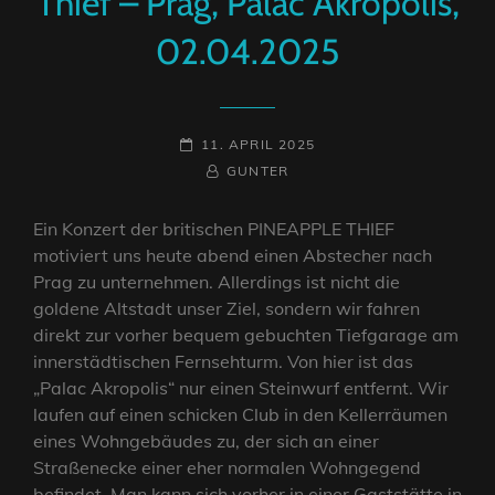
Thief – Prag, Palac Akropolis,
02.04.2025
POSTED-
11. APRIL 2025
ON
BY
BYLINE
GUNTER
LINE
Ein Konzert der britischen PINEAPPLE THIEF
motiviert uns heute abend einen Abstecher nach
Prag zu unternehmen. Allerdings ist nicht die
goldene Altstadt unser Ziel, sondern wir fahren
direkt zur vorher bequem gebuchten Tiefgarage am
innerstädtischen Fernsehturm. Von hier ist das
„Palac Akropolis“ nur einen Steinwurf entfernt. Wir
laufen auf einen schicken Club in den Kellerräumen
eines Wohngebäudes zu, der sich an einer
Straßenecke einer eher normalen Wohngegend
befindet. Man kann sich vorher in einer Gaststätte in