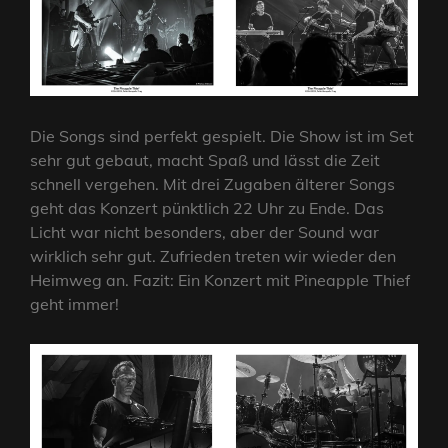
Die Songs sind perfekt gespielt. Die Show ist im Set
sehr gut gebaut, macht Spaß und lässt die Zeit
schnell vergehen. Mit drei Zugaben älterer Songs
geht das Konzert pünktlich 22 Uhr zu Ende. Das
Licht war nicht besonders, aber der Sound war
wirklich sehr gut. Zufrieden treten wir wieder den
Heimweg an. Fazit: Ein Konzert mit Pineapple Thief
geht immer!