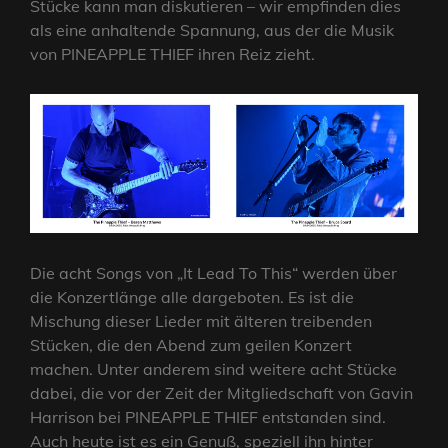
Stücke kann man diskutieren – wir empfinden dies
als eine anhaltende Spannung, aus der die Musik
von PINEAPPLE THIEF ihren Reiz zieht.
Die acht Songs von „It Lead To This“ werden über
die Konzertlänge alle dargeboten. Es ist die
Mischung dieser Lieder mit älteren treibenden
Stücken, die den Abend zum geilen Konzert
machen. Unter anderem sind weitere acht Stücke
dabei, die vor der Zeit der Mitgliedschaft von Gavin
Harrison bei PINEAPPLE THIEF entstanden sind.
Auch heute ist es ein Genuß, speziell ihn hinter