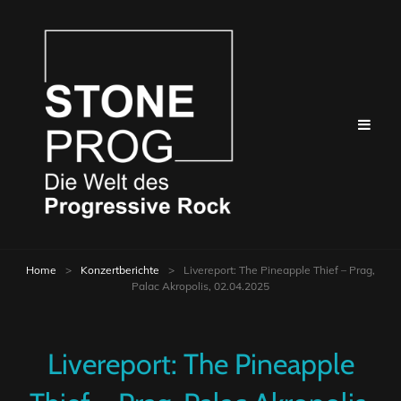
Home
>
Konzertberichte
>
Livereport: The Pineapple Thief – Prag,
Palac Akropolis, 02.04.2025
Livereport: The Pineapple