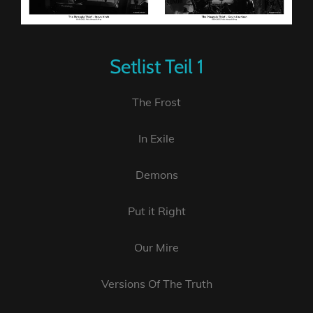
Setlist Teil 1
The Frost
In Exile
Demons
Put it Right
Our Mire
Versions Of The Truth