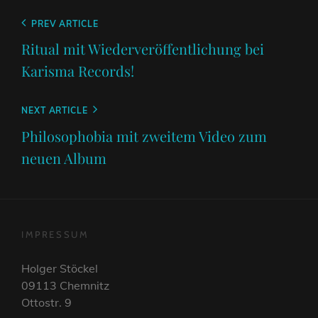
Beitragsnavigation
Previous
PREV ARTICLE
Post
Ritual mit Wiederveröffentlichung bei
Karisma Records!
Next
NEXT ARTICLE
Post
Philosophobia mit zweitem Video zum
neuen Album
IMPRESSUM
Holger Stöckel
09113 Chemnitz
Ottostr. 9