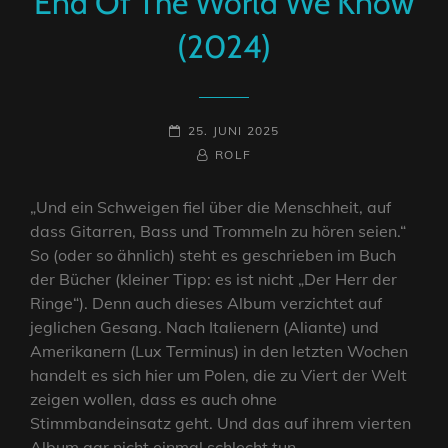
End Of The World We Know
(2024)
POSTED-
25. JUNI 2025
ON
BY
BYLINE
ROLF
LINE
„Und ein Schweigen fiel über die Menschheit, auf
dass Gitarren, Bass und Trommeln zu hören seien.“
So (oder so ähnlich) steht es geschrieben im Buch
der Bücher (kleiner Tipp: es ist nicht „Der Herr der
Ringe“). Denn auch dieses Album verzichtet auf
jeglichen Gesang. Nach Italienern (Aliante) und
Amerikanern (Lux Terminus) in den letzten Wochen
handelt es sich hier um Polen, die zu Viert der Welt
zeigen wollen, dass es auch ohne
Stimmbandeinsatz geht. Und das auf ihrem vierten
Album gar nicht einmal schlecht tun.