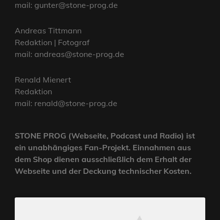
mail: gunter@stone-prog.de
Andreas Tittmann
Redaktion | Fotograf
mail: andreas@stone-prog.de
Renald Mienert
Redaktion
mail: renald@stone-prog.de
STONE PROG (Webseite, Podcast und Radio) ist
ein unabhängiges Fan-Projekt. Einnahmen aus
dem Shop dienen ausschließlich dem Erhalt der
Webseite und der Deckung technischer Kosten.