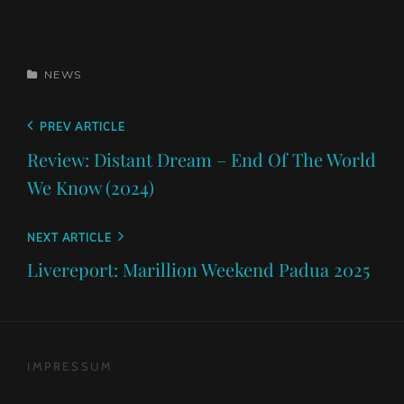
CATEGORIES
NEWS
Beitragsnavigation
Previous
PREV ARTICLE
Post
Review: Distant Dream – End Of The World
We Know (2024)
Next
NEXT ARTICLE
Post
Livereport: Marillion Weekend Padua 2025
IMPRESSUM