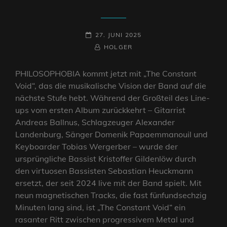
POSTED-
27. JUNI 2025
ON
BY
BYLINE
HOLGER
LINE
PHILOSOPHOBIA kommt jetzt mit „The Constant
Void“, das die musikalische Vision der Band auf die
nächste Stufe hebt. Während der Großteil des Line-
ups vom ersten Album zurückkehrt – Gitarrist
Andreas Ballnus, Schlagzeuger Alexander
Landenburg, Sänger Domenik Papaemmanouil und
Keyboarder Tobias Wergerber – wurde der
ursprüngliche Bassist Kristoffer Gildenlöw durch
den virtuosen Bassisten Sebastian Heuckmann
ersetzt, der seit 2024 live mit der Band spielt. Mit
neun magnetischen Tracks, die fast fünfundsechzig
Minuten lang sind, ist „The Constant Void“ ein
rasanter Ritt zwischen progressivem Metal und