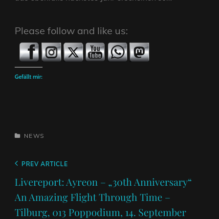
Please follow and like us:
Gefällt mir:
CATEGORIES
NEWS
Beitragsnavigation
Previous
PREV ARTICLE
Post
Livereport: Ayreon – „30th Anniversary“
An Amazing Flight Through Time –
Tilburg, 013 Poppodium, 14. September