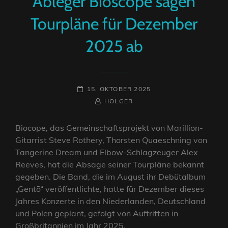
Ableger Bioscope sagen
Tourpläne für Dezember
2025 ab
POSTED-
15. OKTOBER 2025
ON
BY
BYLINE
HOLGER
LINE
Biocope, das Gemeinschaftsprojekt von Marillion-
Gitarrist Steve Rothery, Thorsten Quaeschning von
Tangerine Dream und Elbow-Schlagzeuger Alex
Reeves, hat die Absage seiner Tourpläne bekannt
gegeben. Die Band, die im August ihr Debütalbum
„Gentō“ veröffentlichte, hatte für Dezember dieses
Jahres Konzerte in den Niederlanden, Deutschland
und Polen geplant, gefolgt von Auftritten in
Großbritannien im Jahr 2025.