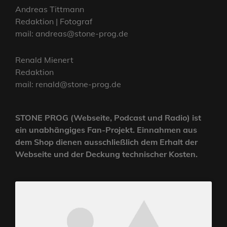
Andreas Tittmann
Redaktion | Fotograf
mail: andreas@stone-prog.de
Renald Mienert
Redaktion
mail: renald@stone-prog.de
STONE PROG (Webseite, Podcast und Radio) ist
ein unabhängiges Fan-Projekt. Einnahmen aus
dem Shop dienen ausschließlich dem Erhalt der
Webseite und der Deckung technischer Kosten.