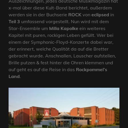
Auszeichnungen, jedes deutsche Musikmagazin hat
x-mal über diese Kult-Band berichtet, außerdem
werden sie in der Buchserie
ROCK
von
eclipsed
in
Teil 3
umfassend vorgestellt. Nun wird mit dem
Star-Ensemble um
Milla Kapolke
ein weiteres
Kapitel mit puren, rockigen Leben gefüllt. Wer bei
einem der Symphonic-Floyd-Konzerte dabei war,
der erinnert, welche Qualität da auf die Bretter
gebracht wurde. Anschnallen, Lauscher aufstellen,
Brille putzen & fest hinter die Ohren klemmen und
auf geht es auf die Reise in das
Rockpommel’s
Land
.