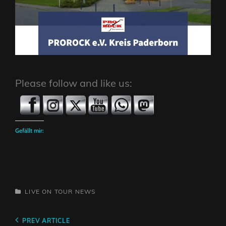
Please follow and like us:
Gefällt mir:
CATEGORIES
LIVE ON TOUR
NEWS
Beitragsnavigation
Previous
PREV ARTICLE