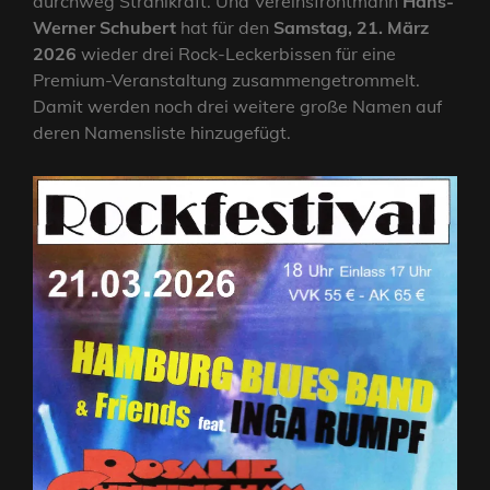
durchweg Strahlkraft. Und Vereinsfrontmann
Hans-
Werner Schubert
hat für den
Samstag, 21. März
2026
wieder drei Rock-Leckerbissen für eine
Premium-Veranstaltung zusammengetrommelt.
Damit werden noch drei weitere große Namen auf
deren Namensliste hinzugefügt.