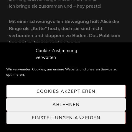
Ich bringe sie zusammen und – hey presto!
Mit einer schwungvollen Bewegung hält Alice die
Ringe als „Kette“ hoch, doch sie sind nicht
verbunden und klappern zu Boden. Das Publikum
beginnt zu lachen und zu johlen.
Cookie-Zustimmung
verwalten
Oh, es tut mir leid.
Wir verwenden Cookies, um unsere Website und unseren Service zu
optimieren.
Aber hier – eine lange Schnur – ein einziges Stück,
nicht wahr?
COOKIES AKZEPTIEREN
Alice zeigt ein dünnes Seil.
ABLEHNEN
EINSTELLUNGEN ANZEIGEN
Doch jetzt ist es Zeit, die Schnur in zwei Teile zu
schneiden.