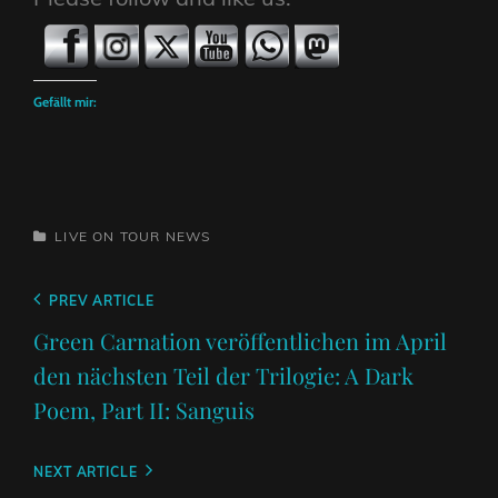
Gefällt mir:
CATEGORIES
LIVE ON TOUR
NEWS
Beitragsnavigation
Previous
PREV ARTICLE
Post
Green Carnation veröffentlichen im April
den nächsten Teil der Trilogie: A Dark
Poem, Part II: Sanguis
Next
NEXT ARTICLE