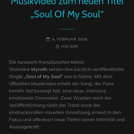
Musikvideo zum neuen Titel
„Soul Of My Soul“
POSTED-
6. FEBRUAR 2026
ON
BY
BYLINE
HOLGER
LINE
Die tunisisch-französischen Metal-
Visionäre
Myrath
setzen ihre kürzlich veröffentlichte
Single
„Soul of My Soul“
nun in Szene: Mit dem
offiziellen Musikvideo erhält der Song, der Fans
bereits tief bewegt hat, eine neue, intensive
emotionale Dimension. Zwei Wochen nach der
Veröffentlichung rückt der Track dank der
eindrucksvollen visuellen Umsetzung erneut in den
Fokus und offenbart neue Tiefen seiner Intimität und
Aussagekraft.