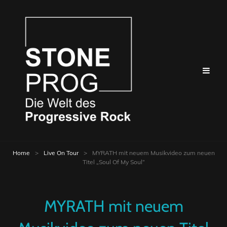
Home
>
Live On Tour
>
MYRATH mit neuem Musikvideo zum neuen
Titel „Soul Of My Soul“
MYRATH mit neuem