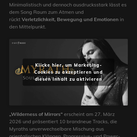
Minimalistisch und dennoch ausdrucksstark lässt es
dem Song Raum zum Atmen und
rückt
Verletzlichkeit, Bewegung und Emotionen
in
den Mittelpunkt.
Klicke hier, um Marketing-
Cookies zu akzeptieren und
diesen Inhalt zu aktivieren
„Wilderness of Mirrors“
erscheint am 27. März
2026 und präsentiert 10 brandneue Tracks, die
Myraths unverwechselbare Mischung aus
orientalischen Klängen, Progressive- und Power-