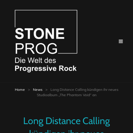
Home
>
News
>
Long Distance Calling kündigen ihr neues
Studioalbum „The Phantom Void“ an
Long Distance Calling