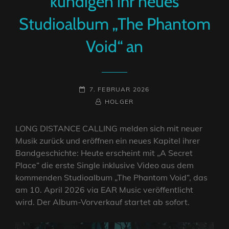
kündigen ihr neues
Studioalbum „The Phantom
Void“ an
POSTED-
7. FEBRUAR 2026
ON
BY
BYLINE
HOLGER
LINE
LONG DISTANCE CALLING melden sich mit neuer
Musik zurück und eröffnen ein neues Kapitel ihrer
Bandgeschichte: Heute erscheint mit „A Secret
Place“ die erste Single inklusive Video aus dem
kommenden Studioalbum „The Phantom Void“, das
am 10. April 2026 via EAR Music veröffentlicht
wird. Der Album-Vorverkauf startet ab sofort.