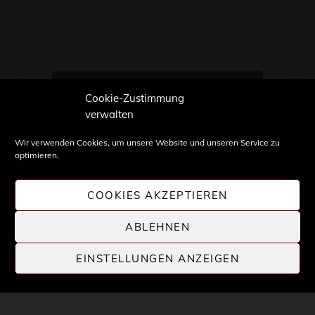
Klicke hier, um Marketing-
Cookie-Zustimmung
Cookies zu akzeptieren und
verwalten
diesen Inhalt zu aktivieren
Wir verwenden Cookies, um unsere Website und unseren Service zu
optimieren.
COOKIES AKZEPTIEREN
ABLEHNEN
Inhalte und Bilder sind urheberrechtlich geschützt.
Weiterverwendung nur mit Zustimmung von
EINSTELLUNGEN ANZEIGEN
STONE PROG.