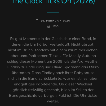
The Clock Ticks On (2026)
POSTED-
16. FEBRUAR 2026
ON
BY
BYLINE
UDO
LINE
Es gibt Momente in der Geschichte einer Band, in
denen die Uhr hörbar weiterläuft. Nicht abrupt,
nicht im Bruch, sondern mit einem kaum merklichen,
aber unaufhaltsamen Ticken. Für Mostly Autumn
schlug dieser Moment um 2009, als die Ära Heather
Findlay zu Ende ging und Olivia Sparnenn das Mikro
übernahm. Dass Findlay nach ihrer Babypause
nicht in die Band zurückkehrte, war ein stilles, aber
endgültiges Kapitelende. Ob dieser Wechsel
gänzlich freiwillig geschah, blieb im Stillen der
Bandgeschichte verborgen. Fakt ist: Die Uhr tickte
weiter.