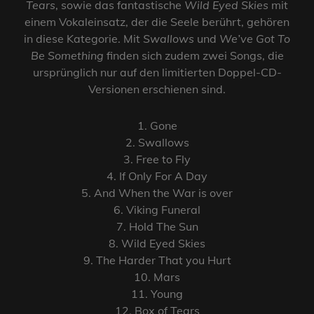
Tears
, sowie das fantastische
Wild Eyed Skies
mit
einem Vokaleinsatz, der die Seele berührt, gehören
in diese Kategorie. Mit
Swallows
und
We’ve Got To
Be Something
finden sich zudem zwei Songs, die
ursprünglich nur auf den limitierten Doppel-CD-
Versionen erschienen sind.
1. Gone
2. Swallows
3. Free to Fly
4. If Only For A Day
5. And When the War is over
6. Viking Funeral
7. Hold The Sun
8. Wild Eyed Skies
9. The Harder That you Hurt
10. Mars
11. Young
12. Box of Tears