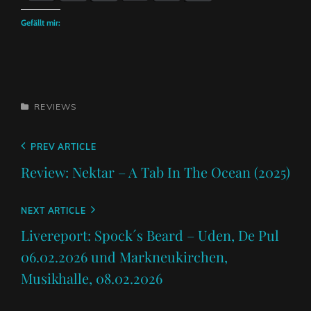
Gefällt mir:
CATEGORIES
REVIEWS
Beitragsnavigation
Previous
PREV ARTICLE
Post
Review: Nektar – A Tab In The Ocean (2025)
Next
NEXT ARTICLE
Post
Livereport: Spock´s Beard – Uden, De Pul
06.02.2026 und Markneukirchen,
Musikhalle, 08.02.2026