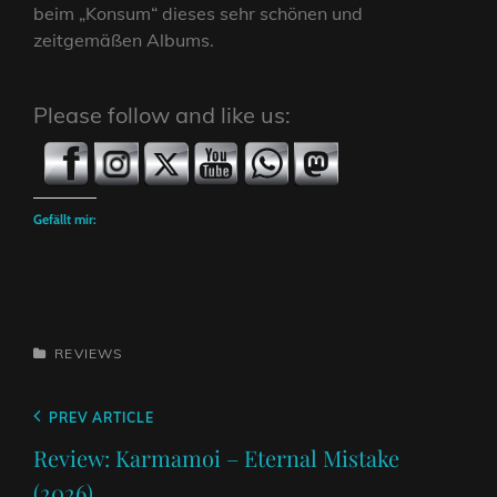
beim „Konsum“ dieses sehr schönen und
zeitgemäßen Albums.
Please follow and like us:
Gefällt mir:
CATEGORIES
REVIEWS
Beitragsnavigation
Previous
PREV ARTICLE
Post
Review: Karmamoi – Eternal Mistake
(2026)