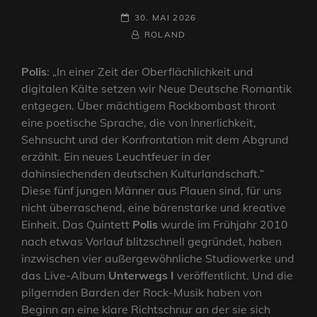
POSTED-
30. MAI 2026
ON
BY
BYLINE
ROLAND
LINE
Polis
: „In einer Zeit der Oberflächlichkeit und
digitalen Kälte setzen wir Neue Deutsche Romantik
entgegen. Über mächtigem Rockbombast thront
eine poetische Sprache, die von Innerlichkeit,
Sehnsucht und der Konfrontation mit dem Abgrund
erzählt. Ein neues Leuchtfeuer in der
dahinsiechenden deutschen Kulturlandschaft.“
Diese fünf jungen Männer aus Plauen sind, für uns
nicht überraschend, eine bärenstarke und kreative
Einheit. Das Quintett
Polis
wurde im Frühjahr 2010
nach etwas Vorlauf blitzschnell gegründet, haben
inzwischen vier außergewöhnliche Studiowerke und
das Live-Album
Unterwegs I
veröffentlicht. Und die
pilgernden Barden der Rock-Musik haben von
Beginn an eine klare Richtschnur an der sie sich