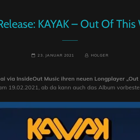
elease: KAYAK – Out Of This
POSTED-
BY
BYLINE
23. JANUAR 2021
HOLGER
ON
LINE
ai via InsideOut Music ihren neuen Longplayer „Out 
 am 19.02.2021, ab da kann auch das Album vorbestel