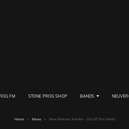
PROG
ve Rock
ROG FM
STONE PROG SHOP
BANDS
NEUVER
Home
>
News
>
New Release: KAYAK – Out Of This World