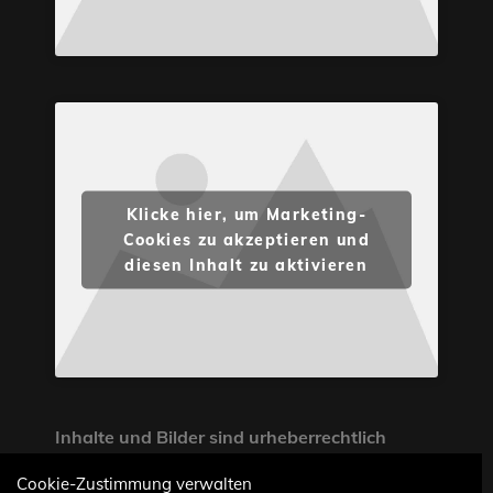
Klicke hier, um Marketing-
Cookies zu akzeptieren und
diesen Inhalt zu aktivieren
Inhalte und Bilder sind urheberrechtlich
geschützt. Weiterverwendung nur mit
Cookie-Zustimmung verwalten
Zustimmung von STONE PROG.