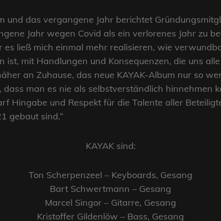
 und das vergangene Jahr berichtet Gründungsmitglie
gene Jahr wegen Covid als ein verlorenes Jahr zu betr
er es ließ mich einmal mehr realisieren, wie verwundbar
 ist, mit Handlungen und Konsequenzen, die uns alle
l näher an Zuhause, das neue KAYAK-Album nur so we
klar, dass man es nie als selbstverständlich hinnehmen 
rf Hingabe und Respekt für die Talente aller Beteiligt
 gebaut sind.“
KAYAK sind:
Ton Scherpenzeel – Keyboards, Gesang
Bart Schwertmann – Gesang
Marcel Singor – Gitarre, Gesang
Kristoffer Gildenlöw – Bass, Gesang