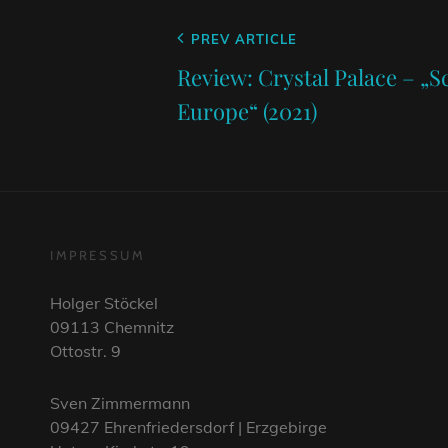
Beitragsnavigation
Previous
PREV ARTICLE
Post
Review: Crystal Palace – „S
Europe“ (2021)
IMPRESSUM
Holger Stöckel
09113 Chemnitz
Ottostr. 9
Sven Zimmermann
09427 Ehrenfriedersdorf | Erzgebirge