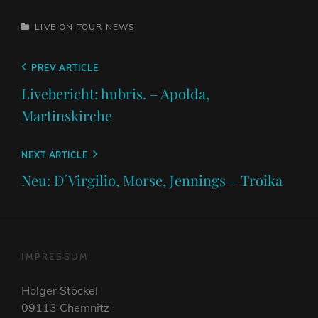
CATEGORIES
LIVE ON TOUR
NEWS
Beitragsnavigation
Previous
PREV ARTICLE
Post
Livebericht: hubris. – Apolda,
Martinskirche
Next
NEXT ARTICLE
Post
Neu: D´Virgilio, Morse, Jennings – Troika
IMPRESSUM
Holger Stöckel
09113 Chemnitz