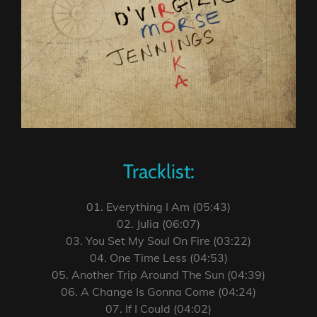
Tracklist:
01. Everything I Am (05:43)
02. Julia (06:07)
03. You Set My Soul On Fire (03:22)
04. One Time Less (04:53)
05. Another Trip Around The Sun (04:39)
06. A Change Is Gonna Come (04:24)
07. If I Could (04:02)