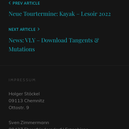
Beitragsnavigation
Previous
PREV ARTICLE
Post
Neue Tourtermine: Kayak – Lesoir 2022
Next
NEXT ARTICLE
Post
News: VLY – Download Tangents &
Mutations
IMPRESSUM
Holger Stöckel
09113 Chemnitz
Ottostr. 9
Sven Zimmermann