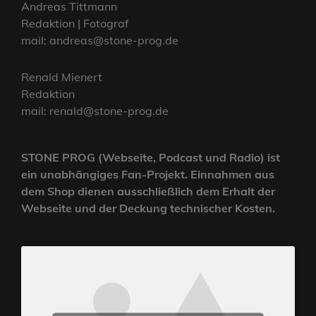
Andreas Tittmann
Redaktion | Fotograf
mail: andreas@stone-prog.de
Renald Mienert
Redaktion
mail: renald@stone-prog.de
STONE PROG (Webseite, Podcast und Radio) ist
ein unabhängiges Fan-Projekt. Einnahmen aus
dem Shop dienen ausschließlich dem Erhalt der
Webseite und der Deckung technischer Kosten.