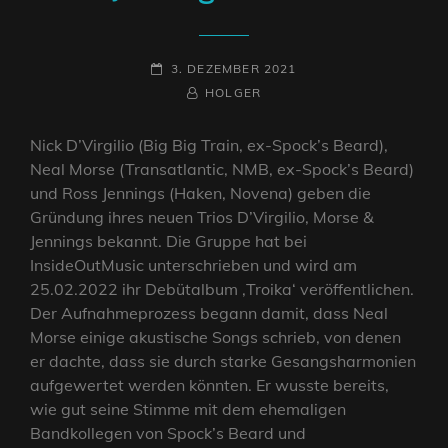
POSTED-
3. DEZEMBER 2021
ON
BY
BYLINE
HOLGER
LINE
Nick D’Virgilio (Big Big Train, ex-Spock’s Beard),
Neal Morse (Transatlantic, NMB, ex-Spock’s Beard)
und Ross Jennings (Haken, Novena) geben die
Gründung ihres neuen Trios D’Virgilio, Morse &
Jennings bekannt. Die Gruppe hat bei
InsideOutMusic unterschrieben und wird am
25.02.2022 ihr Debütalbum ‚Troika‘ veröffentlichen.
Der Aufnahmeprozess begann damit, dass Neal
Morse einige akustische Songs schrieb, von denen
er dachte, dass sie durch starke Gesangsharmonien
aufgewertet werden könnten. Er wusste bereits,
wie gut seine Stimme mit dem ehemaligen
Bandkollegen von Spock’s Beard und