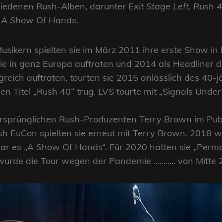
chiedenen Rush-Alben, darunter
Exit Stage Left
,
Rush 
d
A Show Of Hands
.
Musikern spielten sie im März 2011 ihre erste Show i
e in ganz Europa auftraten und 2014 als Headliner 
greich auftraten, tourten sie 2015 anlässlich des 40-
n Titel „Rush 40“ trug. LVS tourte mit „Signals Unde
 ursprünglichen Rush-Produzenten Terry Brown im Pub
sh EuCon spielten sie erneut mit Terry Brown. 2018 w
r es „A Show Of Hands“. Für 2020 hatten sie „Perma
urde die Tour wegen der Pandemie ……….. von Mitte 