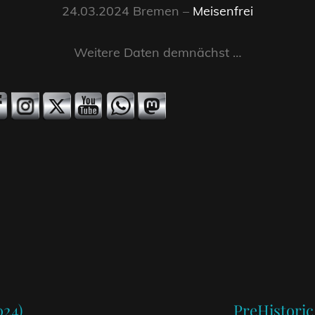
24.03.2024 Bremen –
Meisenfrei
Weitere Daten demnächst …
Next
Post
024)
PreHistoric