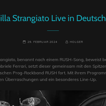
illa Strangiato Live in Deutsc
POSTED-
BY
BYLINE
29. FEBRUAR 2024
HOLGER
ON
LINE
 Strangiato, benannt nach einem RUSH-Song, beweist 
riele Ferrari, setzt dieser gemeinsam mit den Spitz
ischen Prog-Rockband RUSH fort. Mit ihrem Progra
hen Überraschungen und ein besonderes Line-Up.