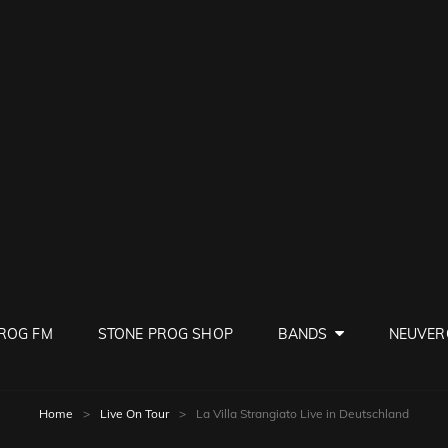
PROG
ve Rock
ROG FM
STONE PROG SHOP
BANDS
NEUVER
Home
>
Live On Tour
>
La Villa Strangiato Live in Deutschland