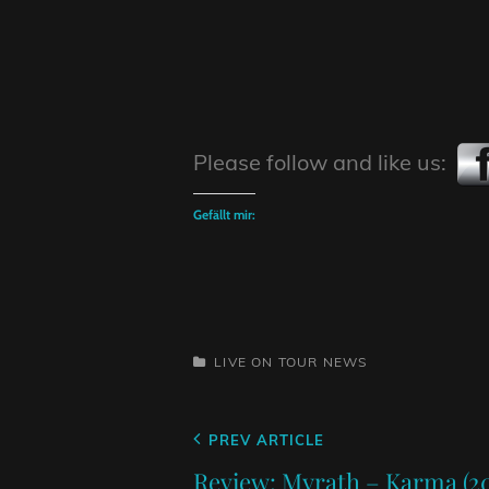
Please follow and like us:
Gefällt mir:
CATEGORIES
LIVE ON TOUR
NEWS
Beitragsnavigation
Previous
PREV ARTICLE
Post
Review: Myrath – Karma (2