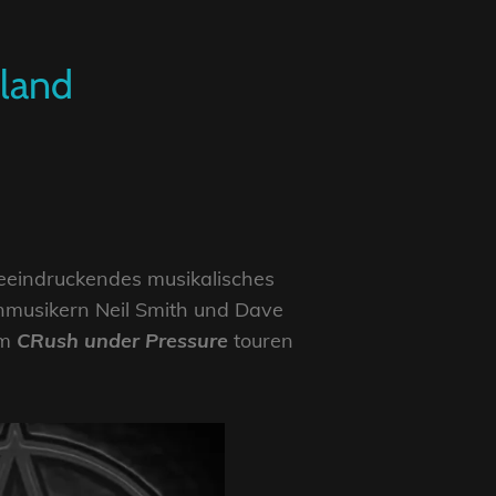
hland
beeindruckendes musikalisches
enmusikern Neil Smith und Dave
mm
CRush under Pressure
touren