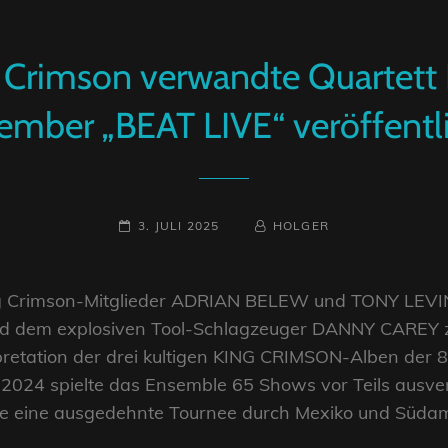
 Crimson verwandte Quartett
ember „BEAT LIVE“ veröffentl
POSTED-
BY
BYLINE
3. JULI 2025
HOLGER
ON
LINE
g Crimson-Mitglieder ADRIAN BELEW und TONY LEVIN
und dem explosiven Tool-Schlagzeuger DANNY CAREY
pretation der drei kultigen KING CRIMSON-Alben der 80
r 2024 spielte das Ensemble 65 Shows vor Teils ausve
te eine ausgedehnte Tournee durch Mexiko und Südam