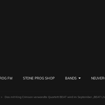
PROG
ve Rock
ROG FM
STONE PROG SHOP
BANDS
NEUVER
>
Das mit King Crimson verwandte Quartett BEAT wird im September „BEAT LIV