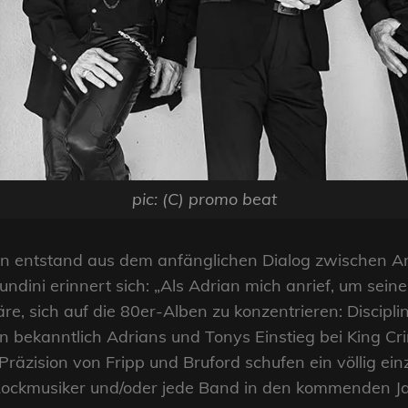
pic: (C) promo beat
en entstand aus dem anfänglichen Dialog zwischen An
dini erinnert sich: „Als Adrian mich anrief, um seine
re, sich auf die 80er-Alben zu konzentrieren: Discipl
en bekanntlich Adrians und Tonys Einstieg bei King Cr
Präzision von Fripp und Bruford schufen ein völlig ei
Rockmusiker und/oder jede Band in den kommenden Ja