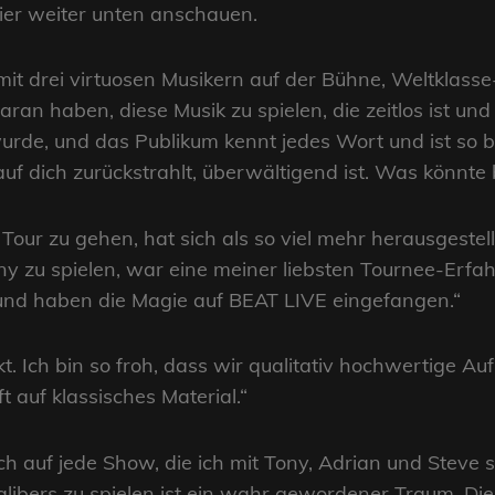
hier weiter unten anschauen.
it drei virtuosen Musikern auf der Bühne, Weltklasse-
n haben, diese Musik zu spielen, die zeitlos ist und 
rde, und das Publikum kennt jedes Wort und ist so b
auf dich zurückstrahlt, überwältigend ist. Was könnte 
f Tour zu gehen, hat sich als so viel mehr herausgestel
y zu spielen, war eine meiner liebsten Tournee-Erfah
und haben die Magie auf BEAT LIVE eingefangen.“
kt. Ich bin so froh, dass wir qualitativ hochwertige
ft auf klassisches Material.“
ch auf jede Show, die ich mit Tony, Adrian und Steve 
 Kalibers zu spielen ist ein wahr gewordener Traum. 