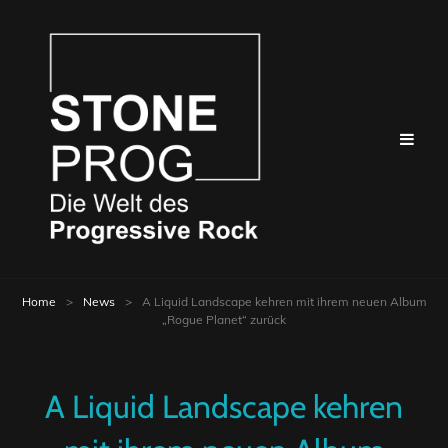
Home
>
News
>
A Liquid Landscape kehren mit ihrem neuen Album
„Rogue Planet“ zurück
A Liquid Landscape kehren