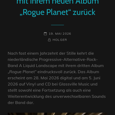
mit ihrem neuen Album
„Rogue Planet“ zurück
POSTED-
19. MAI 2026
ON
BY
BYLINE
HOLGER
LINE
Nach fast einem Jahrzehnt der Stille kehrt die
niederländische Progressive-Alternative-Rock-
Band A Liquid Landscape mit ihrem dritten Album
„
Rogue Planet
“ eindrucksvoll zurück. Das Album
erscheint am 28. Mai 2026 digital und am 5. Juni
2026 auf Vinyl und CD bei Glassville Music und
stellt sowohl eine Fortsetzung als auch eine
Weiterentwicklung des unverwechselbaren Sounds
der Band dar.