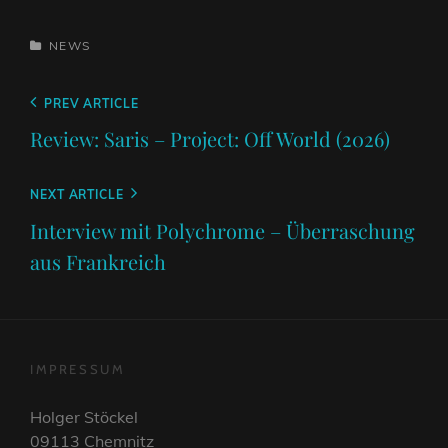
CATEGORIES
NEWS
Beitragsnavigation
Previous
PREV ARTICLE
Post
Review: Saris – Project: Off World (2026)
Next
NEXT ARTICLE
Post
Interview mit Polychrome – Überraschung
aus Frankreich
IMPRESSUM
Holger Stöckel
09113 Chemnitz