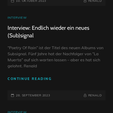
POSTED-
–
BY
BYLINE
10. OKTOBER 2023
RENALD
EIN
ON
LINE
ALBUM
ZUM
CAT
INTERVIEW
VERGESSEN?
LINKS
Interview: Endlich wieder ein neues
(Sub)signal
“Poetry Of Rain” ist der Titel des neuen Albums von
Subsignal. Fünf Jahre hat der Nachfolger von “La
Muerta” auf sich warten lassen – aber es hat sich
gelohnt. Renald
INTERVIEW:
CONTINUE READING
ENDLICH
WIEDER
POSTED-
EIN
BY
BYLINE
28. SEPTEMBER 2023
RENALD
NEUES
ON
LINE
(SUB)SIGNAL
CAT
INTERVIEW