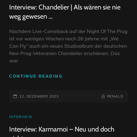
LINKS
Interview: Chandelier | Als wären sie nie
weg gewesen …
Nachdem Live-Comeback auf der Night Of The Prog
ist vor wenigen Wochen nach 26 Jahrne mit „We
Can Fly“ auch ein neues Studioalbum der deutschen
Neo-Prog-Veteranen Chandelier erschienen. Das
war
INTERVIEW:
CONTINUE READING
CHANDELIER
|
POSTED-
ALS
BY
BYLINE
12. DEZEMBER 2023
RENALD
WÄREN
ON
LINE
SIE
NIE
CAT
INTERVIEW
WEG
LINKS
Interview: Karmamoi – Neu und doch
GEWESEN
…