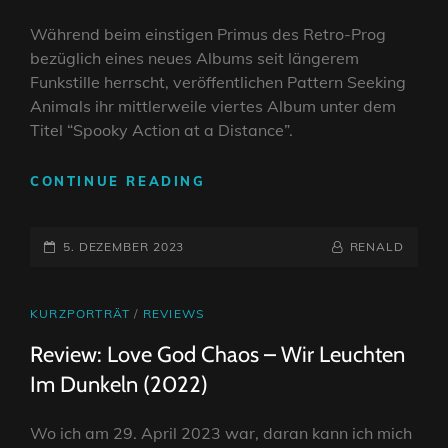
Während beim einstigen Primus des Retro-Prog
bezüglich eines neues Albums seit längerem
Funkstille herrscht, veröffentlichen Pattern Seeking
Animals ihr mittlerweile viertes Album unter dem
Titel “Spooky Action at a Distance”.
INTERVIEW
CONTINUE READING
MIT
JOHN
POSTED-
BOEGEHOLD
BY
BYLINE
5. DEZEMBER 2023
RENALD
VON
ON
LINE
DEN
„PATTERN
CAT
KURZPORTRÄT
/
REVIEWS
SEEKING
LINKS
Review: Love God Chaos – Wir Leuchten
ANIMALS“
–
Im Dunkeln (2022)
MEHR
ALS
Wo ich am 29. April 2023 war, daran kann ich mich
NUR