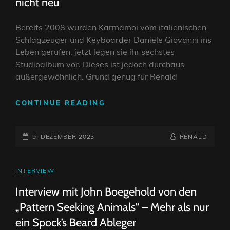
nicht neu
Bereits 2008 wurden Karmamoi vom italienischen
Schlagzeuger und Keyboarder Daniele Giovanni ins
Leben gerufen, jetzt legen sie ihr sechstes
Studioalbum vor. Dieses ist jedoch durchaus
außergewöhnlich. Grund genug für Renald
INTERVIEW:
CONTINUE READING
KARMAMOI
–
POSTED-
NEU
BY
BYLINE
9. DEZEMBER 2023
RENALD
UND
ON
LINE
DOCH
NICHT
CAT
INTERVIEW
NEU
LINKS
Interview mit John Boegehold von den
„Pattern Seeking Animals“ – Mehr als nur
ein Spock’s Beard Ableger