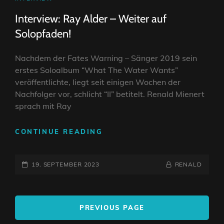
LINKS
Interview: Ray Alder – Weiter auf
Solopfaden!
Nachdem der Fates Warning – Sänger 2019 sein
erstes Soloalbum “What The Water Wants”
veröffentlichte, liegt seit einigen Wochen der
Nachfolger vor, schlicht “II” betitelt. Renald Mienert
sprach mit Ray
INTERVIEW:
CONTINUE READING
RAY
ALDER
POSTED-
–
BY
BYLINE
19. SEPTEMBER 2023
RENALD
WEITER
ON
LINE
AUF
<span
SOLOPFADEN!
PREVIOUS PAGE
class="nav-