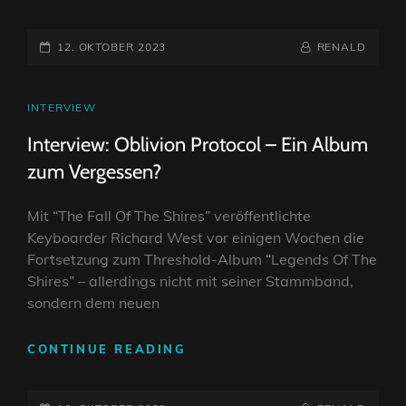
MYSTERY
|
POSTED-
MIT
BY
BYLINE
12. OKTOBER 2023
RENALD
NEUEM
ON
LINE
ALBUM
IM
CAT
INTERVIEW
GEPÄCK
LINKS
Interview: Oblivion Protocol – Ein Album
AUF
KURZTRIP
zum Vergessen?
NACH
EUROPA
Mit “The Fall Of The Shires” veröffentlichte
Keyboarder Richard West vor einigen Wochen die
Fortsetzung zum Threshold-Album “Legends Of The
Shires” – allerdings nicht mit seiner Stammband,
sondern dem neuen
INTERVIEW:
CONTINUE READING
OBLIVION
PROTOCOL