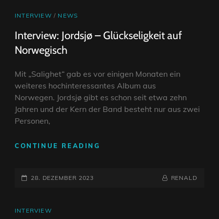
CAT
INTERVIEW
/
NEWS
LINKS
Interview: Jordsjø – Glückseligkeit auf
Norwegisch
Mit „Salighet“ gab es vor einigen Monaten ein
weiteres hochinteressantes Album aus
Norwegen. Jordsjø gibt es schon seit etwa zehn
Jahren und der Kern der Band besteht nur aus zwei
Personen,
INTERVIEW:
CONTINUE READING
JORDSJØ
–
POSTED-
GLÜCKSELIGKEIT
BY
BYLINE
28. DEZEMBER 2023
RENALD
AUF
ON
LINE
NORWEGISCH
CAT
INTERVIEW