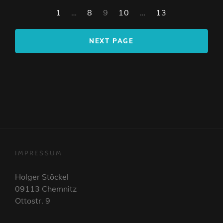
subtitle
1
…
8
9
10
…
13
screen-
reader-
text">Page
NEXT PAGE
</span>
IMPRESSUM
Holger Stöckel
09113 Chemnitz
Ottostr. 9