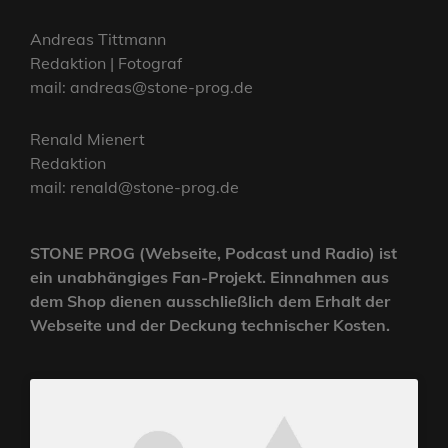
Andreas Tittmann
Redaktion | Fotograf
mail: andreas@stone-prog.de
Renald Mienert
Redaktion
mail: renald@stone-prog.de
STONE PROG (Webseite, Podcast und Radio) ist
ein unabhängiges Fan-Projekt. Einnahmen aus
dem Shop dienen ausschließlich dem Erhalt der
Webseite und der Deckung technischer Kosten.