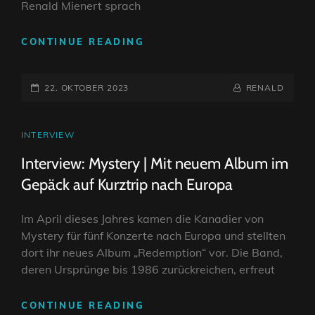
Renald Mienert sprach
INTERVIEW:
CONTINUE READING
TESSERACT
–
POSTED-
DIE
BY
BYLINE
22. OKTOBER 2023
RENALD
MULTIMEDIALE
ON
LINE
VOLLBEDIENUNG
CAT
INTERVIEW
LINKS
Interview: Mystery | Mit neuem Album im
Gepäck auf Kurztrip nach Europa
Im April dieses Jahres kamen die Kanadier von
Mystery für fünf Konzerte nach Europa und stellten
dort ihr neues Album „Redemption“ vor. Die Band,
deren Ursprünge bis 1986 zurückreichen, erfreut
INTERVIEW:
CONTINUE READING